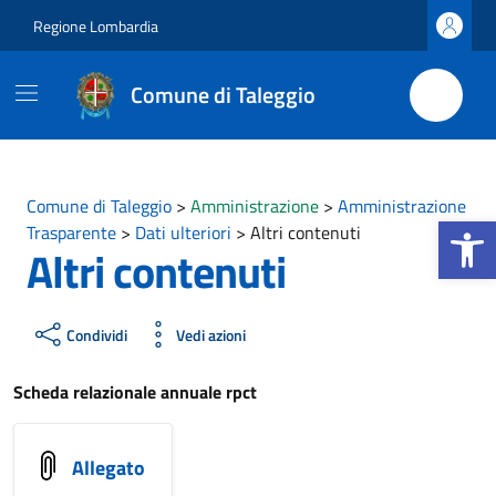
Vai ai contenuti
Vai al footer
Regione Lombardia
Comune di Taleggio
Comune di Taleggio
>
Amministrazione
>
Amministrazione
Apri la b
Trasparente
>
Dati ulteriori
>
Altri contenuti
Altri contenuti
Condividi
Vedi azioni
Scheda relazionale annuale rpct
Allegato