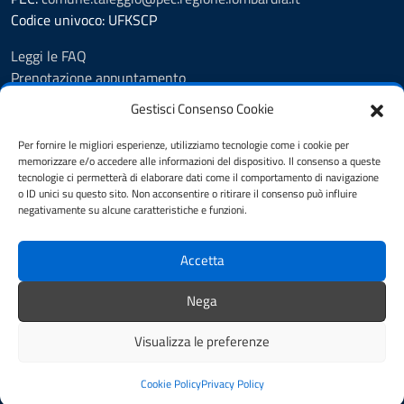
Codice univoco: UFKSCP
Leggi le FAQ
Prenotazione appuntamento
Segnalazione disservizio
Gestisci Consenso Cookie
Richiesta Assistenza
Amministrazione Trasparente
Per fornire le migliori esperienze, utilizziamo tecnologie come i cookie per
memorizzare e/o accedere alle informazioni del dispositivo. Il consenso a queste
Albo pretorio dal 8.11.23
tecnologie ci permetterà di elaborare dati come il comportamento di navigazione
Albo pretorio fino al 7.11.23
o ID unici su questo sito. Non acconsentire o ritirare il consenso può influire
Atti amministrativi
negativamente su alcune caratteristiche e funzioni.
Cookie Policy
Informativa privacy
Accetta
Dichiarazione di accessibilità
Note legali
Nega
Feedback
Visualizza le preferenze
Mappa del sito
Credits
Cookie Policy
Privacy Policy