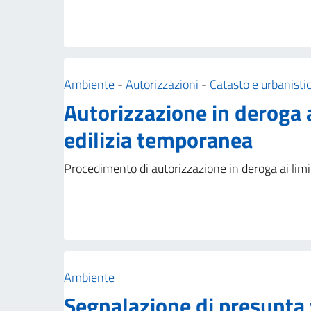
Categoria:
Ambiente
-
Autorizzazioni
-
Catasto e urbanisti
Autorizzazione in deroga ai
edilizia temporanea
Procedimento di autorizzazione in deroga ai limit
Categoria:
Ambiente
Segnalazione di presunta 