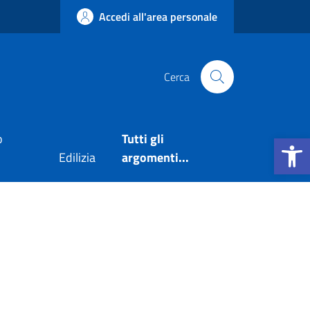
Accedi all'area personale
Cerca
Apri la b
o
Tutti gli
Edilizia
argomenti...