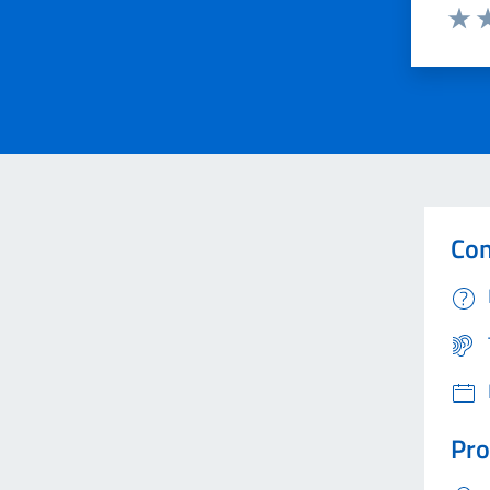
Valut
Va
Con
Pro