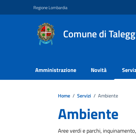
Vai ai contenuti
Vai al footer
Regione Lombardia
Comune di Talegg
Amministrazione
Novità
Serviz
Home
/
Servizi
/
Ambiente
Ambiente
Aree verdi e parchi, inquinamento, 