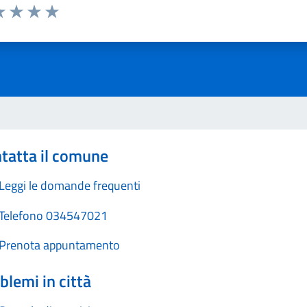
a 1 stelle su 5
luta 2 stelle su 5
Valuta 3 stelle su 5
Valuta 4 stelle su 5
Valuta 5 stelle su 5
tatta il comune
Leggi le domande frequenti
Telefono 034547021
Prenota appuntamento
blemi in città