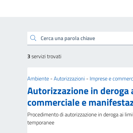
Esplora tutti i servizi
Cerca una parola chiave
3
servizi trovati
Categoria:
Ambiente
-
Autorizzazioni
-
Imprese e commerc
Autorizzazione in deroga ai
commerciale e manifesta
Procedimento di autorizzazione in deroga ai limi
temporanee