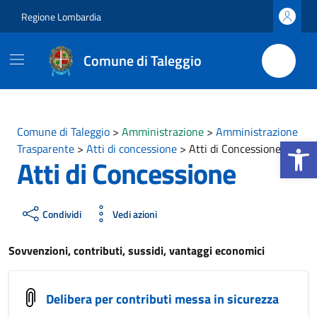
Vai ai contenuti
Vai al footer
Regione Lombardia
Comune di Taleggio
Comune di Taleggio
>
Amministrazione
>
Amministrazione
Apri la b
Trasparente
>
Atti di concessione
>
Atti di Concessione
Atti di Concessione
Condividi
Vedi azioni
Sovvenzioni, contributi, sussidi, vantaggi economici
Delibera per contributi messa in sicurezza