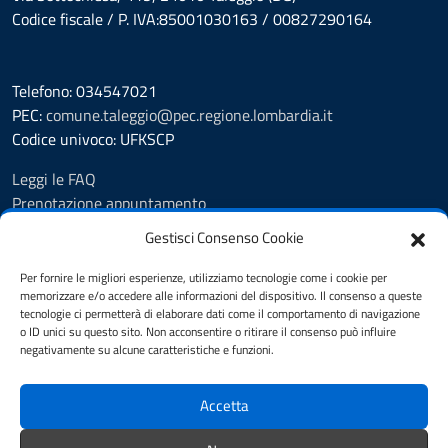
Codice fiscale / P. IVA:85001030163 / 00827290164
Telefono: 034547021
PEC:
comune.taleggio@pec.regione.lombardia.it
Codice univoco: UFKSCP
Leggi le FAQ
Prenotazione appuntamento
Segnalazione disservizio
Gestisci Consenso Cookie
Richiesta Assistenza
Amministrazione Trasparente
Per fornire le migliori esperienze, utilizziamo tecnologie come i cookie per
memorizzare e/o accedere alle informazioni del dispositivo. Il consenso a queste
Albo pretorio dal 8.11.23
tecnologie ci permetterà di elaborare dati come il comportamento di navigazione
Albo pretorio fino al 7.11.23
o ID unici su questo sito. Non acconsentire o ritirare il consenso può influire
Atti amministrativi
negativamente su alcune caratteristiche e funzioni.
Cookie Policy
Informativa privacy
Accetta
Dichiarazione di accessibilità
Note legali