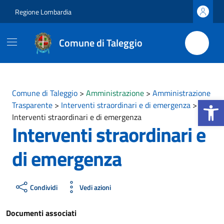
Vai ai contenuti
Vai al footer
Regione Lombardia
Comune di Taleggio
Comune di Taleggio
>
Amministrazione
>
Amministrazione
Apri la b
Trasparente
>
Interventi straordinari e di emergenza
>
Interventi straordinari e di emergenza
Interventi straordinari e
di emergenza
Condividi
Vedi azioni
Documenti associati