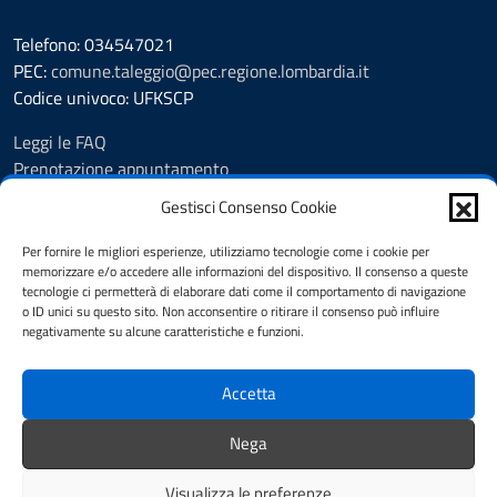
Telefono: 034547021
PEC:
comune.taleggio@pec.regione.lombardia.it
Codice univoco: UFKSCP
Leggi le FAQ
Prenotazione appuntamento
Segnalazione disservizio
Gestisci Consenso Cookie
Richiesta Assistenza
Amministrazione Trasparente
Per fornire le migliori esperienze, utilizziamo tecnologie come i cookie per
memorizzare e/o accedere alle informazioni del dispositivo. Il consenso a queste
Albo pretorio dal 8.11.23
tecnologie ci permetterà di elaborare dati come il comportamento di navigazione
Albo pretorio fino al 7.11.23
o ID unici su questo sito. Non acconsentire o ritirare il consenso può influire
Atti amministrativi
negativamente su alcune caratteristiche e funzioni.
Cookie Policy
Informativa privacy
Accetta
Dichiarazione di accessibilità
Note legali
Nega
Feedback
Visualizza le preferenze