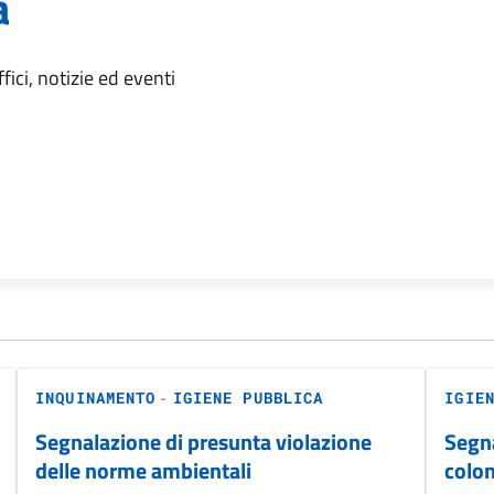
a
'argomento
ici, notizie ed eventi
-
INQUINAMENTO
IGIENE PUBBLICA
IGIE
Segnalazione di presunta violazione
Segna
delle norme ambientali
colon