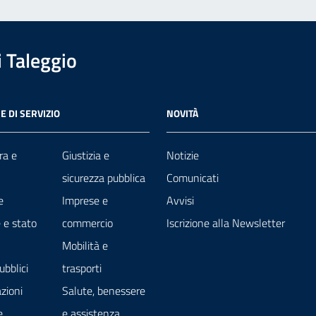
 Taleggio
E DI SERVIZIO
NOVITÀ
ra e
Giustizia e
Notizie
sicurezza pubblica
Comunicati
e
Imprese e
Avvisi
 e stato
commercio
Iscrizione alla Newsletter
Mobilità e
ubblici
trasporti
zioni
Salute, benessere
e
e assistenza