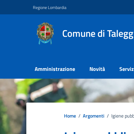
Vai ai contenuti
Vai al footer
Regione Lombardia
Comune di Talegg
Amministrazione
Novità
Serviz
Home
/
Argomenti
/
Igiene pubb