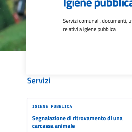
Igiene pubblic
Dettagli dell
Servizi comunali, documenti, uff
relativi a Igiene pubblica
Servizi
IGIENE PUBBLICA
Segnalazione di ritrovamento di una
carcassa animale