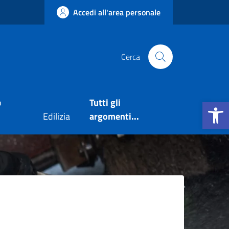
Accedi all'area personale
Cerca
Apri la b
o
Tutti gli
Edilizia
argomenti...