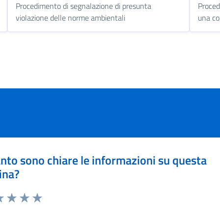
Procedimento di segnalazione di presunta
Proced
violazione delle norme ambientali
una co
nto sono chiare le informazioni su questa
ina?
a 1 stelle su 5
luta 2 stelle su 5
Valuta 3 stelle su 5
Valuta 4 stelle su 5
Valuta 5 stelle su 5