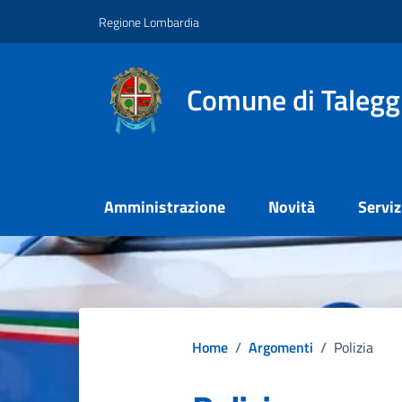
Vai ai contenuti
Vai al footer
Regione Lombardia
Comune di Talegg
Amministrazione
Novità
Serviz
Home
/
Argomenti
/
Polizia