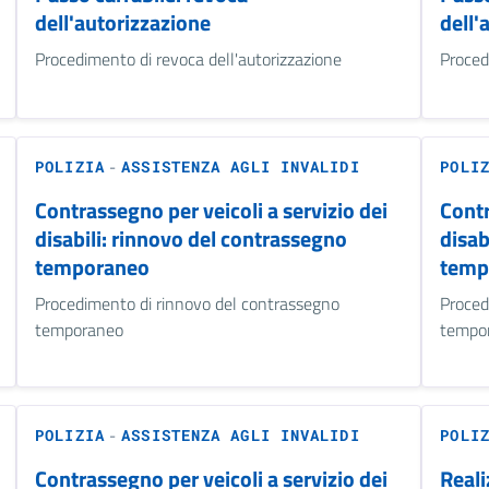
dell'autorizzazione
dell'
Procedimento di revoca dell'autorizzazione
Proced
-
POLIZIA
ASSISTENZA AGLI INVALIDI
POLI
Contrassegno per veicoli a servizio dei
Contr
disabili: rinnovo del contrassegno
disab
temporaneo
temp
Procedimento di rinnovo del contrassegno
Proced
temporaneo
tempo
-
POLIZIA
ASSISTENZA AGLI INVALIDI
POLI
Contrassegno per veicoli a servizio dei
Reali