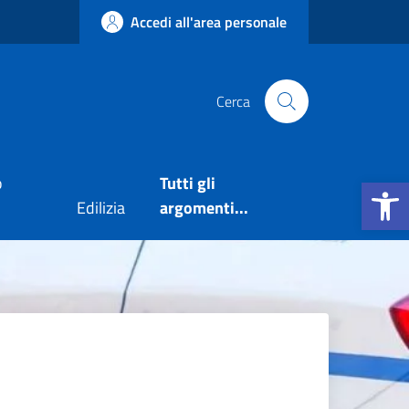
Accedi all'area personale
Cerca
Apri la b
o
Tutti gli
Edilizia
argomenti...