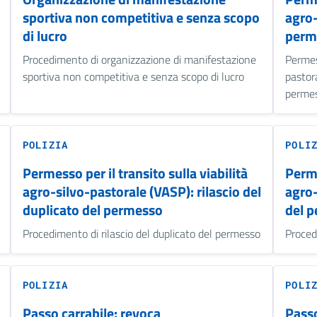
sportiva non competitiva e senza scopo
agro-
di lucro
perm
Procedimento di organizzazione di manifestazione
Permess
sportiva non competitiva e senza scopo di lucro
pastor
perme
POLIZIA
POLI
Permesso per il transito sulla viabilità
Perme
agro-silvo-pastorale (VASP): rilascio del
agro-
duplicato del permesso
del 
Procedimento di rilascio del duplicato del permesso
Proced
POLIZIA
POLI
Passo carrabile: revoca
Passo