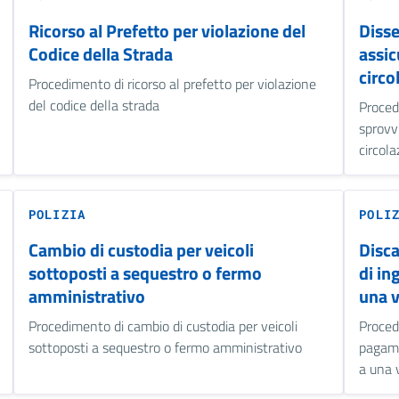
Ricorso al Prefetto per violazione del
Disse
Codice della Strada
assic
circo
Procedimento di ricorso al prefetto per violazione
del codice della strada
Proced
sprovv
circol
POLIZIA
POLI
Cambio di custodia per veicoli
Disca
sottoposti a sequestro o fermo
di in
amministrativo
una v
Procedimento di cambio di custodia per veicoli
Procedi
sottoposti a sequestro o fermo amministrativo
pagame
a una 