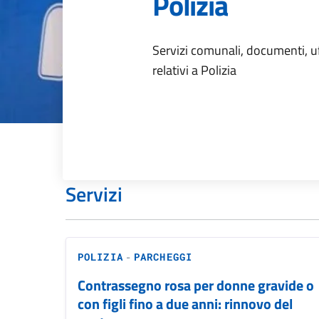
Polizia
Dettagli dell
Servizi comunali, documenti, uff
relativi a Polizia
Servizi
-
POLIZIA
PARCHEGGI
Contrassegno rosa per donne gravide o
con figli fino a due anni: rinnovo del