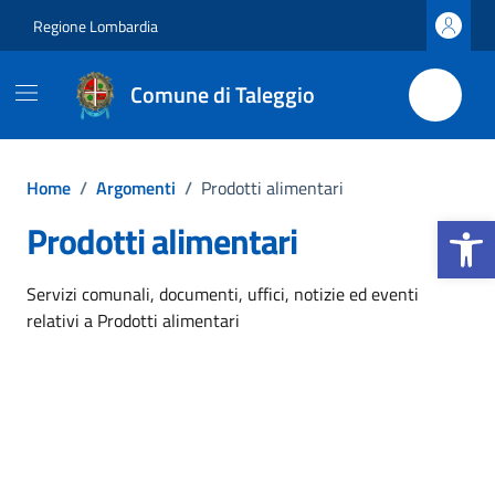
Vai ai contenuti
Vai al footer
Regione Lombardia
Comune di Taleggio
Home
/
Argomenti
/
Prodotti alimentari
Apri la b
Prodotti alimentari
Dettagli dell'argomento
Servizi comunali, documenti, uffici, notizie ed eventi
relativi a Prodotti alimentari