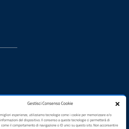
Gestisci Consenso Cookie
e migliori esperienze, utilizziamo tecnologie come i cookie per memorizzare e/o
 informazioni del dispositivo. Il consenso a queste tecnologie ci permetterà di
i come il comportamento di navigazione o ID unici su questo sito. Non acconsentire