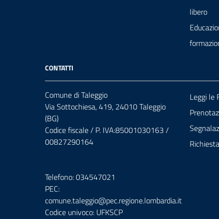
libero
Educazio
formazio
CONTATTI
Comune di Taleggio
Leggi le
Via Sottochiesa, 419, 24010 Taleggio
Prenota
(BG)
Segnalazi
Codice fiscale / P. IVA:85001030163 /
00827290164
Richiest
Telefono: 034547021
PEC:
comune.taleggio@pec.regione.lombardia.it
Codice univoco: UFKSCP