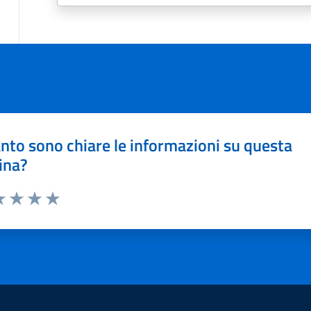
nto sono chiare le informazioni su questa
ina?
a 1 stelle su 5
luta 2 stelle su 5
Valuta 3 stelle su 5
Valuta 4 stelle su 5
Valuta 5 stelle su 5