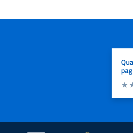
Qua
pag
Valut
Va