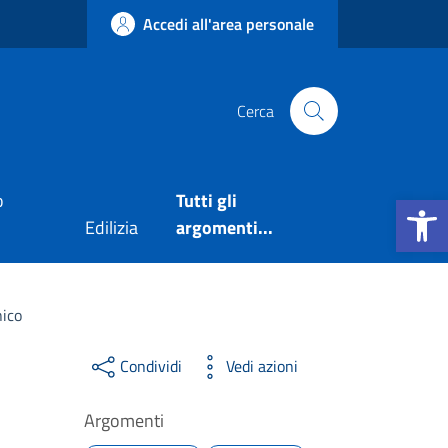
Accedi all'area personale
Cerca
Apri la b
o
Tutti gli
Edilizia
argomenti...
nico
Condividi
Vedi azioni
Argomenti