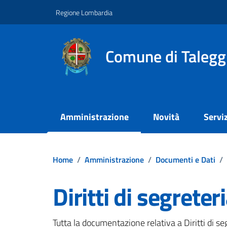
Vai ai contenuti
Vai al footer
Regione Lombardia
Comune di Talegg
Amministrazione
Novità
Serviz
Home
/
Amministrazione
/
Documenti e Dati
/
Diritti di segreter
Dettagli del documento
Tutta la documentazione relativa a Diritti di se