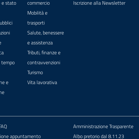
 e stato
commercio
Iscrizione alla Newsletter
Mobilità e
ubblici
trasporti
zioni
Salute, benessere
e
e assistenza
ca
Tributi, finanze e
e tempo
contravvenzioni
Turismo
ne e
Vita lavorativa
ne
 FAQ
Amministrazione Trasparente
zione appuntamento
Albo pretorio dal 8.11.23