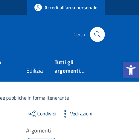
Accedi all'area personale
Cerca
Apri la b
o
Tutti gli
Edilizia
argomenti...
ree pubbliche in forma itenerante
Condividi
Vedi azioni
Argomenti