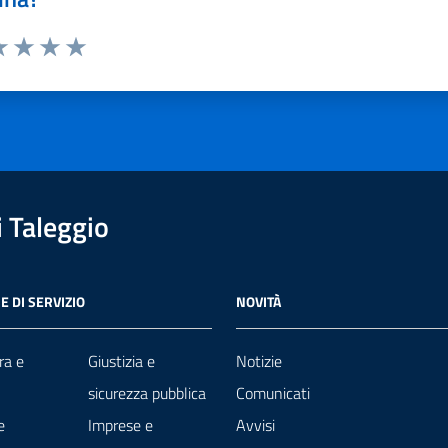
a 1 stelle su 5
luta 2 stelle su 5
Valuta 3 stelle su 5
Valuta 4 stelle su 5
Valuta 5 stelle su 5
 Taleggio
E DI SERVIZIO
NOVITÀ
ra e
Giustizia e
Notizie
sicurezza pubblica
Comunicati
e
Imprese e
Avvisi