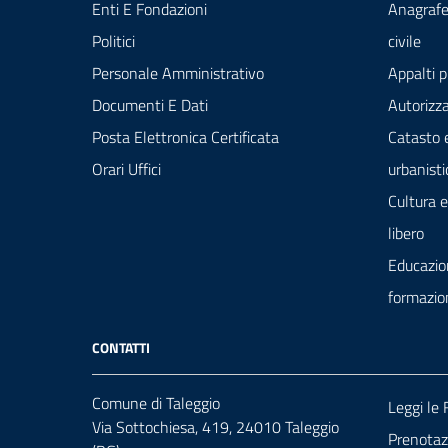
Enti E Fondazioni
Anagrafe
Politici
civile
Personale Amministrativo
Appalti p
Documenti E Dati
Autorizza
Posta Elettronica Certificata
Catasto 
Orari Uffici
urbanisti
Cultura 
libero
Educazio
formazio
CONTATTI
Comune di Taleggio
Leggi le
Via Sottochiesa, 419, 24010 Taleggio
Prenota