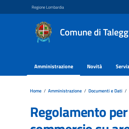
Vai ai contenuti
Vai al footer
Regione Lombardia
Comune di Talegg
Amministrazione
Novità
Serviz
Home
/
Amministrazione
/
Documenti e Dati
/
Regolamento per l
commercio su are