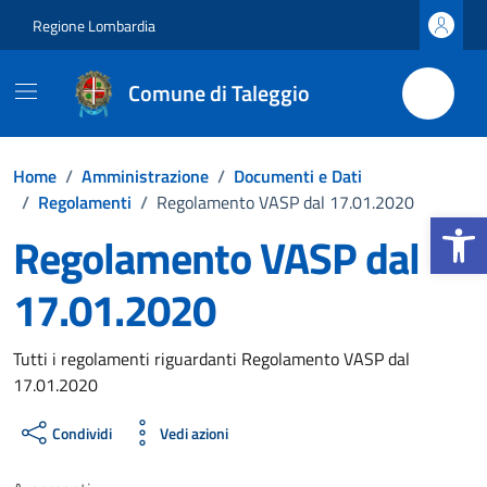
Vai ai contenuti
Vai al footer
Regione Lombardia
Comune di Taleggio
Home
/
Amministrazione
/
Documenti e Dati
/
Regolamenti
/
Regolamento VASP dal 17.01.2020
Apri la b
Regolamento VASP dal
17.01.2020
Dettagli del documento
Tutti i regolamenti riguardanti Regolamento VASP dal
17.01.2020
Condividi
Vedi azioni