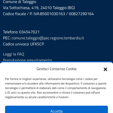
Comune di Taleggio
Via Sottochiesa, 419, 24010 Taleggio (BG)
Codice fiscale / P. IVA:85001030163 / 00827290164
Telefono: 034547021
PEC:
comune.taleggio@pec.regione.lombardia.it
Codice univoco: UFKSCP
Leggi le FAQ
Prenotazione appuntamento
Segnalazione disservizio
Gestisci Consenso Cookie
Richiesta Assistenza
Amministrazione Trasparente
Per fornire le migliori esperienze, utilizziamo tecnologie come i cookie per
memorizzare e/o accedere alle informazioni del dispositivo. Il consenso a queste
Albo pretorio dal 8.11.23
tecnologie ci permetterà di elaborare dati come il comportamento di navigazione
Albo pretorio fino al 7.11.23
o ID unici su questo sito. Non acconsentire o ritirare il consenso può influire
Atti amministrativi
negativamente su alcune caratteristiche e funzioni.
Cookie Policy
Informativa privacy
Accetta