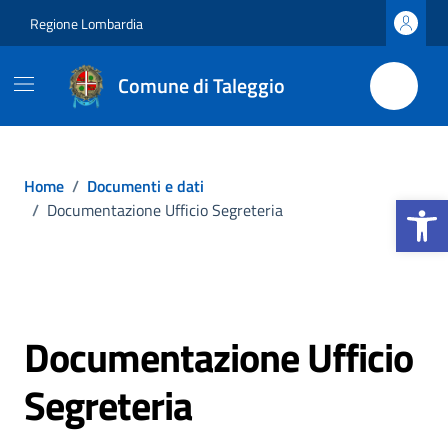
Vai ai contenuti
Vai al footer
Regione Lombardia
Comune di Taleggio
Home
/
Documenti e dati
Apri la b
/
Documentazione Ufficio Segreteria
Documentazione Ufficio
Segreteria