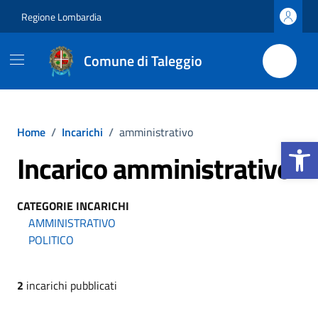
Vai ai contenuti
Vai al footer
Regione Lombardia
Comune di Taleggio
Home
/
Incarichi
/
amministrativo
Apri la b
Incarico amministrativo
CATEGORIE INCARICHI
AMMINISTRATIVO
POLITICO
2
incarichi pubblicati