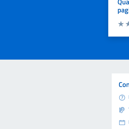
Qua
pag
Valut
Va
Con