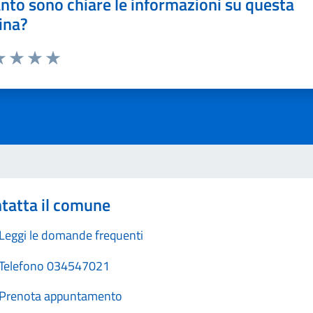
nto sono chiare le informazioni su questa
ina?
a 1 stelle su 5
luta 2 stelle su 5
Valuta 3 stelle su 5
Valuta 4 stelle su 5
Valuta 5 stelle su 5
tatta il comune
Leggi le domande frequenti
Telefono 034547021
Prenota appuntamento