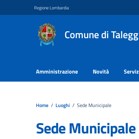
Vai ai contenuti
Vai al footer
Regione Lombardia
Comune di Talegg
Amministrazione
Novità
Serviz
Home
/
Luoghi
/
Sede Municipale
Sede Municipale