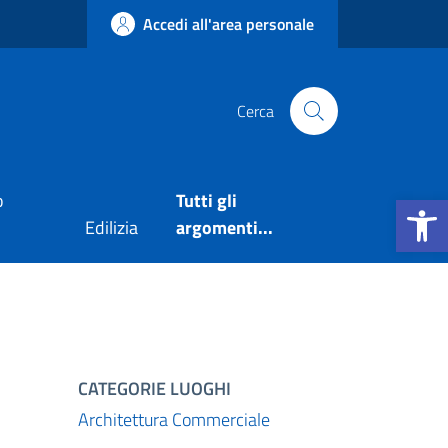
Accedi all'area personale
Cerca
Apri la b
o
Tutti gli
Edilizia
argomenti...
CATEGORIE LUOGHI
Architettura Commerciale