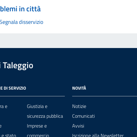
blemi in città
Segnala disservizio
 Taleggio
E DI SERVIZIO
NOVITÀ
ra e
Giustizia e
Notizie
sicurezza pubblica
Comunicati
e
Imprese e
Avvisi
 e stato
commercio
Iscrizione alla Newsletter