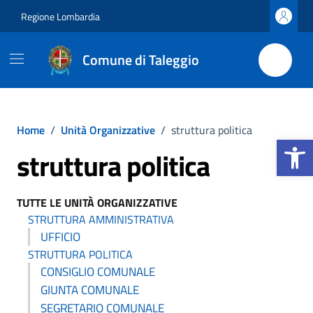
Vai ai contenuti
Vai al footer
Regione Lombardia
Comune di Taleggio
Home
/
Unità Organizzative
/
struttura politica
Apri la b
struttura politica
TUTTE LE UNITÀ ORGANIZZATIVE
STRUTTURA AMMINISTRATIVA
UFFICIO
STRUTTURA POLITICA
CONSIGLIO COMUNALE
GIUNTA COMUNALE
SEGRETARIO COMUNALE