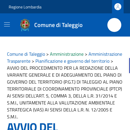
Vai ai contenuti
Vai al footer
Regione Lombardia
Comune di Taleggio
Comune di Taleggio
>
Amministrazione
>
Amministrazione
Trasparente
>
Pianificazione e governo del territorio
>
AVVIO DEL PROCEDIMENTO PER LA REDAZIONE DELLA
VARIANTE GENERALE E DI ADEGUAMENTO DEL PIANO DI
GOVERNO DEL TERRITORIO (P.G.T.) DI TALEGGIO AL PIANO
TERRITORIALE DI COORDINAMENTO PROVINCIALE (PTCP)
AI SENSI DELL’ART. 5, COMMA 3, DELLA L.R. 31/2014 E
S.M.I., UNITAMENTE ALLA VALUTAZIONE AMBIENTALE
STRATEGICA (VAS) AI SENSI DELLA L.R. N. 12/2005 E
S.M.I..
AVVIO DEL