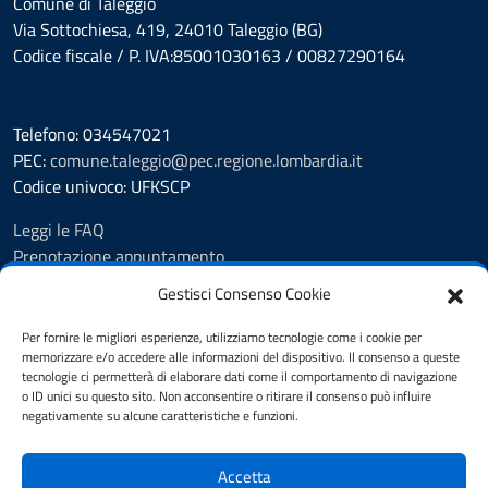
Comune di Taleggio
Via Sottochiesa, 419, 24010 Taleggio (BG)
Codice fiscale / P. IVA:85001030163 / 00827290164
Telefono: 034547021
PEC:
comune.taleggio@pec.regione.lombardia.it
Codice univoco: UFKSCP
Leggi le FAQ
Prenotazione appuntamento
Segnalazione disservizio
Gestisci Consenso Cookie
Richiesta Assistenza
Amministrazione Trasparente
Per fornire le migliori esperienze, utilizziamo tecnologie come i cookie per
memorizzare e/o accedere alle informazioni del dispositivo. Il consenso a queste
Albo pretorio dal 8.11.23
tecnologie ci permetterà di elaborare dati come il comportamento di navigazione
Albo pretorio fino al 7.11.23
o ID unici su questo sito. Non acconsentire o ritirare il consenso può influire
Atti amministrativi
negativamente su alcune caratteristiche e funzioni.
Cookie Policy
Informativa privacy
Accetta