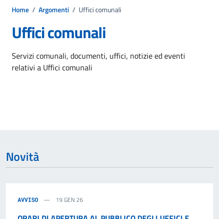
Home
/
Argomenti
/
Uffici comunali
Uffici comunali
Dettagli dell'argomento
Servizi comunali, documenti, uffici, notizie ed eventi
relativi a Uffici comunali
Novità
19 GEN 26
AVVISO
ORARI DI APERTURA AL PUBBLICO DEGLI UFFICI E