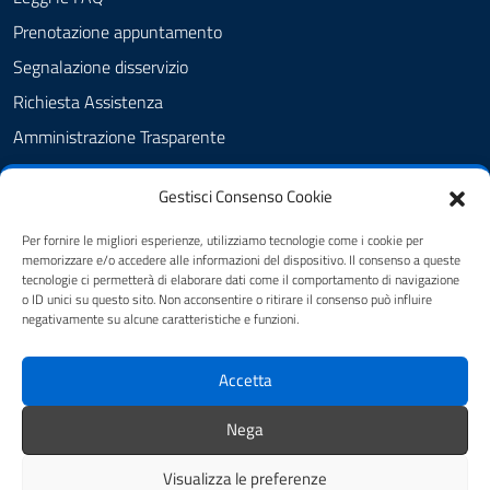
Prenotazione appuntamento
Segnalazione disservizio
Richiesta Assistenza
Amministrazione Trasparente
Albo pretorio dal 8.11.23
Gestisci Consenso Cookie
Albo pretorio fino al 7.11.23
Atti amministrativi
Per fornire le migliori esperienze, utilizziamo tecnologie come i cookie per
memorizzare e/o accedere alle informazioni del dispositivo. Il consenso a queste
Cookie Policy
tecnologie ci permetterà di elaborare dati come il comportamento di navigazione
o ID unici su questo sito. Non acconsentire o ritirare il consenso può influire
Informativa privacy
negativamente su alcune caratteristiche e funzioni.
Dichiarazione di accessibilità
Accetta
Note legali
Feedback
Nega
Visualizza le preferenze