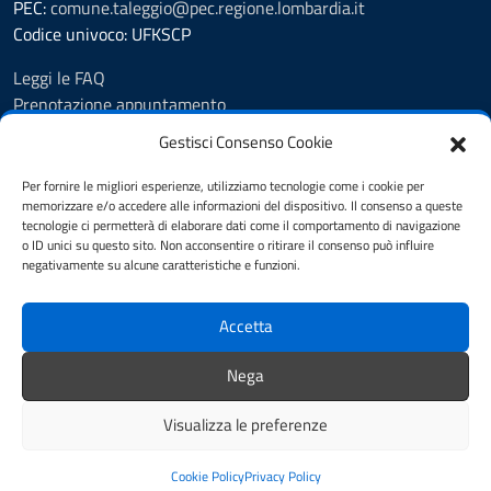
PEC:
comune.taleggio@pec.regione.lombardia.it
Codice univoco: UFKSCP
Leggi le FAQ
Prenotazione appuntamento
Segnalazione disservizio
Gestisci Consenso Cookie
Richiesta Assistenza
Amministrazione Trasparente
Per fornire le migliori esperienze, utilizziamo tecnologie come i cookie per
memorizzare e/o accedere alle informazioni del dispositivo. Il consenso a queste
Albo pretorio dal 8.11.23
tecnologie ci permetterà di elaborare dati come il comportamento di navigazione
Albo pretorio fino al 7.11.23
o ID unici su questo sito. Non acconsentire o ritirare il consenso può influire
Atti amministrativi
negativamente su alcune caratteristiche e funzioni.
Cookie Policy
Informativa privacy
Accetta
Dichiarazione di accessibilità
Note legali
Nega
Feedback
Visualizza le preferenze
Mappa del sito
Credits
Cookie Policy
Privacy Policy