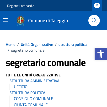
Vai ai contenuti
Vai al footer
Regione Lombardia
Comune di Taleggio
Home
/
Unità Organizzative
/
struttura politica
Apri la b
/
segretario comunale
segretario comunale
TUTTE LE UNITÀ ORGANIZZATIVE
STRUTTURA AMMINISTRATIVA
UFFICIO
STRUTTURA POLITICA
CONSIGLIO COMUNALE
GIUNTA COMUNALE