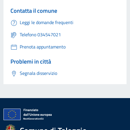
Contatta il comune
Leggi le domande frequenti
Telefono 034547021
Prenota appuntamento
Problemi in città
Segnala disservizio