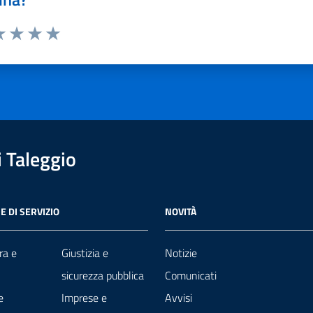
a 1 stelle su 5
luta 2 stelle su 5
Valuta 3 stelle su 5
Valuta 4 stelle su 5
Valuta 5 stelle su 5
 Taleggio
E DI SERVIZIO
NOVITÀ
ra e
Giustizia e
Notizie
sicurezza pubblica
Comunicati
e
Imprese e
Avvisi