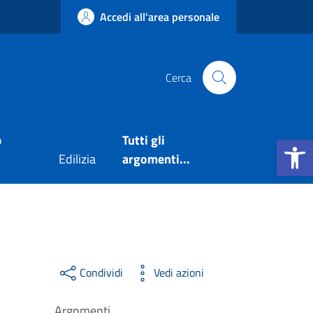
Accedi all'area personale
Cerca
Apri la b
o
Tutti gli
Edilizia
argomenti...
Condividi
Vedi azioni
Argomenti