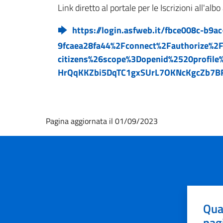
Link diretto al portale per le Iscrizioni all'alb
https://login.asfweb.it/fbce008c-b9
9fcaea28fa44%2Fconnect%2Fauthorize%
citizens%26scope%3Dopenid%2520profile
HrQqKKZbi5DqTC1gxSUrL7OKNcKgcZb7B
Pagina aggiornata il 01/09/2023
Qua
pag