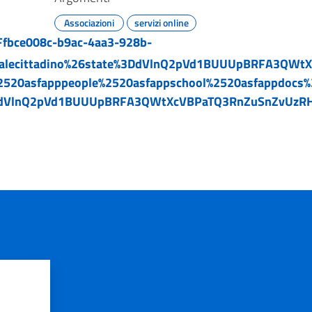
Associazioni
servizi online
2Ffbce008c-b9ac-4aa3-928b-
portalecittadino%26state%3DdVlnQ2pVd1BUUUpBRFA3QW
2520asfapppeople%2520asfappschool%2520asfappdocs%2
DdVlnQ2pVd1BUUUpBRFA3QWtXcVBPaTQ3RnZuSnZvUzRH