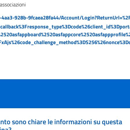
o associazioni
ac-4aa3-928b-9fcaea28fa44/Account/Login?ReturnUrl=%
2Fcallback%3Fresponse_type%3Dcode%26client_id%3D
%2520asfappboard%2520asfappcore%2520asfappprofile%
FxAjs%26code_challenge_method%3DS256%26nonce%3
nto sono chiare le informazioni su questa
ina?