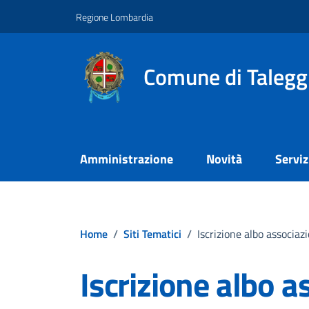
Vai ai contenuti
Vai al footer
Regione Lombardia
Comune di Talegg
Amministrazione
Novità
Serviz
Home
/
Siti Tematici
/
Iscrizione albo associazi
Iscrizione albo a