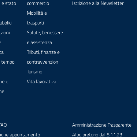
 e stato
commercio
Iscrizione alla Newsletter
Mobilità e
ubblici
trasporti
zioni
Salute, benessere
e
e assistenza
ca
Tributi, finanze e
e tempo
contravvenzioni
Turismo
ne e
Vita lavorativa
ne
 FAQ
Amministrazione Trasparente
zione appuntamento
Albo pretorio dal 8.11.23