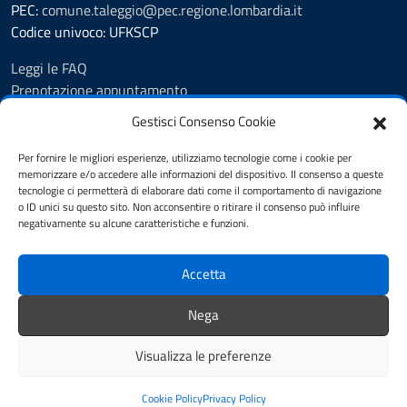
PEC:
comune.taleggio@pec.regione.lombardia.it
Codice univoco: UFKSCP
Leggi le FAQ
Prenotazione appuntamento
Segnalazione disservizio
Gestisci Consenso Cookie
Richiesta Assistenza
Amministrazione Trasparente
Per fornire le migliori esperienze, utilizziamo tecnologie come i cookie per
memorizzare e/o accedere alle informazioni del dispositivo. Il consenso a queste
Albo pretorio dal 8.11.23
tecnologie ci permetterà di elaborare dati come il comportamento di navigazione
Albo pretorio fino al 7.11.23
o ID unici su questo sito. Non acconsentire o ritirare il consenso può influire
Atti amministrativi
negativamente su alcune caratteristiche e funzioni.
Cookie Policy
Informativa privacy
Accetta
Dichiarazione di accessibilità
Note legali
Nega
Feedback
Visualizza le preferenze
Mappa del sito
Credits
Cookie Policy
Privacy Policy