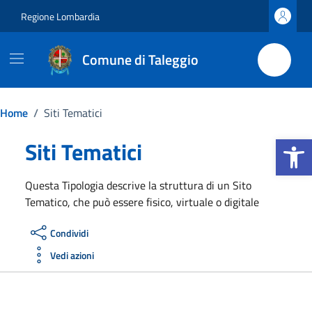
Vai ai contenuti
Vai al footer
Regione Lombardia
Comune di Taleggio
Home
/
Siti Tematici
Apri la b
Siti Tematici
Questa Tipologia descrive la struttura di un Sito
Tematico, che può essere fisico, virtuale o digitale
Condividi
Vedi azioni