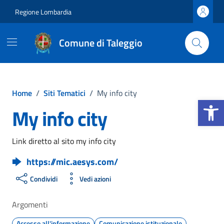
Vai ai contenuti
Vai al footer
Regione Lombardia
Comune di Taleggio
Home
/
Siti Tematici
/
My info city
Apri la b
My info city
Link diretto al sito my info city
https://mic.aesys.com/
Condividi
Vedi azioni
Argomenti
Accesso all'informazione
Comunicazione istituzionale