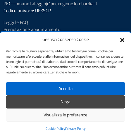
PEC:
comune.taleggio@pec.regione.lombardia.it
Codice univoco: UFKSCP
Leggi le FAQ
Prenotazione appuntamento
Segnalazione disservizio
Gestisci Consenso Cookie
Richiesta Assistenza
Amministrazione Trasparente
Per fornire le migliori esperienze, utilizziamo tecnologie come i cookie per
memorizzare e/o accedere alle informazioni del dispositivo. Il consenso a queste
Albo pretorio dal 8.11.23
tecnologie ci permetterà di elaborare dati come il comportamento di navigazione
Albo pretorio fino al 7.11.23
o ID unici su questo sito. Non acconsentire o ritirare il consenso può influire
Atti amministrativi
negativamente su alcune caratteristiche e funzioni.
Cookie Policy
Informativa privacy
Accetta
Dichiarazione di accessibilità
Note legali
Nega
Feedback
Visualizza le preferenze
Mappa del sito
Credits
Cookie Policy
Privacy Policy