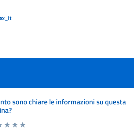
ex_it
nto sono chiare le informazioni su questa
ina?
a 1 stelle su 5
luta 2 stelle su 5
Valuta 3 stelle su 5
Valuta 4 stelle su 5
Valuta 5 stelle su 5