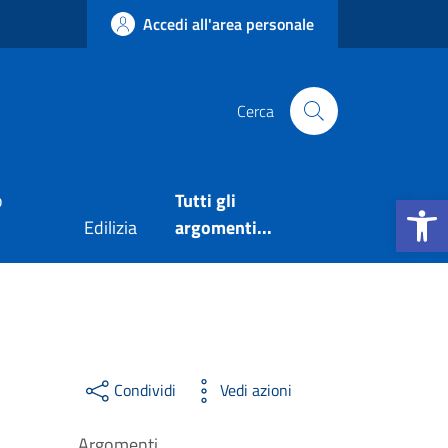
Accedi all'area personale
Cerca
Apri la b
o
Tutti gli
Edilizia
argomenti...
Condividi
Vedi azioni
Argomenti