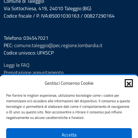
Comune di Taleggio
Via Sottochiesa, 419, 24010 Taleggio (BG)
Codice fiscale / P. IVA:85001030163 / 00827290164
Telefono: 034547021
PEC:
comune.taleggio@pec.regione.lombardia.it
Codice univoco: UFKSCP
Leggi le FAQ
Prenotazione appuntamento
Segnalazione disservizio
Gestisci Consenso Cookie
Richiesta Assistenza
Amministrazione Trasparente
Per fornire le migliori esperienze, utilizziamo tecnologie come i cookie per
memorizzare e/o accedere alle informazioni del dispositivo. Il consenso a queste
Albo pretorio dal 8.11.23
tecnologie ci permetterà di elaborare dati come il comportamento di navigazione
Albo pretorio fino al 7.11.23
o ID unici su questo sito. Non acconsentire o ritirare il consenso può influire
Atti amministrativi
negativamente su alcune caratteristiche e funzioni.
Cookie Policy
Informativa privacy
Accetta