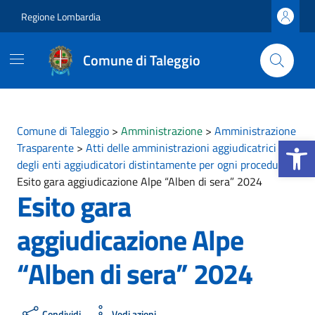
Vai ai contenuti
Vai al footer
Regione Lombardia
Comune di Taleggio
Comune di Taleggio
>
Amministrazione
>
Amministrazione
Apri la b
Trasparente
>
Atti delle amministrazioni aggiudicatrici e
degli enti aggiudicatori distintamente per ogni procedura
>
Esito gara aggiudicazione Alpe “Alben di sera” 2024
Esito gara
aggiudicazione Alpe
“Alben di sera” 2024
Condividi
Vedi azioni