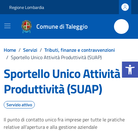
Vai ai contenuti
Vai al footer
Regione Lombardia
Comune di Taleggio
Home
/
Servizi
/
Tributi, finanze e contravvenzioni
/
Sportello Unico Attività Produttività (SUAP)
Apri la b
Sportello Unico Attività
Produttività (SUAP)
Servizio attivo
Il punto di contatto unico fra imprese per tutte le pratiche
relative all'apertura e alla gestione aziendale